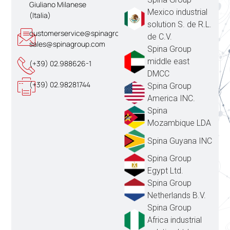
Giuliano Milanese
Mexico industrial
(Italia)
solution S. de R.L.
customerservice@spinagroup.com
de C.V.
sales@spinagroup.com
Spina Group
middle east
(+39) 02.988626-1
DMCC
(+39) 02.98281744
Spina Group
America INC.
Spina
Mozambique LDA
Spina Guyana INC
Spina Group
Egypt Ltd.
Spina Group
Netherlands B.V.
Spina Group
Africa industrial