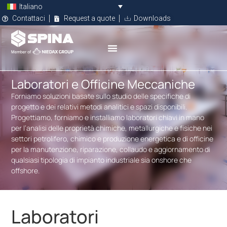
Italiano
Contattaci
Request a quote
Downloads
Laboratori e Officine Meccaniche
Forniamo soluzioni basate sullo studio delle specifiche di
progetto e dei relativi metodi analitici e spazi disponibili.
Progettiamo, forniamo e installiamo laboratori chiavi in mano
per l’analisi delle proprietà chimiche, metallurgiche e fisiche nei
settori petrolifero, chimico e produzione energetica e di officine
per la manutenzione, riparazione, collaudo e aggiornamento di
qualsiasi tipologia di impianto industriale sia onshore che
offshore.
Laboratori