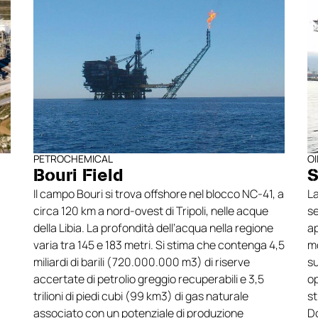
rigorosi standard di sicurez
quadri assicurano affidabili
prestazioni elevate in quals
applicazione sul campo.
PETROCHEMICAL
O
Bouri Field
S
Il campo Bouri si trova offshore nel blocco NC-41, a
L
circa 120 km a nord-ovest di Tripoli, nelle acque
s
della Libia. La profondità dell’acqua nella regione
ap
varia tra 145 e 183 metri. Si stima che contenga 4,5
mo
miliardi di barili (720.000.000 m3) di riserve
su
accertate di petrolio greggio recuperabili e 3,5
op
trilioni di piedi cubi (99 km3) di gas naturale
st
associato con un potenziale di produzione
D