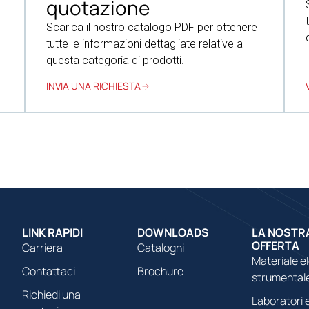
quotazione
Scarica il nostro catalogo PDF per ottenere
tutte le informazioni dettagliate relative a
questa categoria di prodotti.
INVIA UNA RICHIESTA
LINK RAPIDI
DOWNLOADS
LA NOSTR
OFFERTA
Carriera
Cataloghi
Materiale e
Contattaci
Brochure
strumental
Richiedi una
Laboratori e