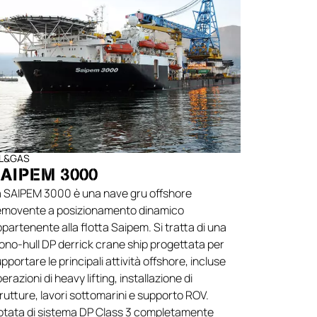
za, questi
tà e
iasi
IL&GAS
AIPEM 3000
a SAIPEM 3000 è una nave gru offshore
emovente a posizionamento dinamico
partenente alla flotta Saipem. Si tratta di una
no-hull DP derrick crane ship progettata per
pportare le principali attività offshore, incluse
erazioni di heavy lifting, installazione di
rutture, lavori sottomarini e supporto ROV.
otata di sistema DP Class 3 completamente