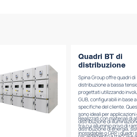
Quadri BT di
distribuzione
Spina Group offre quadri di
distribuzione a bassa tens
progettati utilizzando invol
GUB, configurabili in base a
specifiche del cliente. Ques
sono ideali per applicazioni 
Realizzati con materiali di al
distribuzione di illuminazion
tra cui alluminio privo di ra
distribuzione di energia, sis
inossidabile o GRP, i quadri
riscaldamento a traccia e av