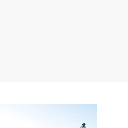
ssioni di
 conformi
no
 livelli di
30V a
ucri
tezione IP55
o polvere e
 un’ampia
ive.
gas, edilizia
 da
mettono un
iciente di
rtatili.
rcuiti
ai più