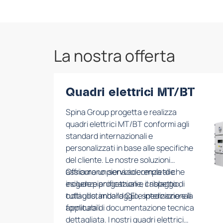
La nostra offerta
Quadri elettrici MT/BT
Spina Group progetta e realizza
quadri elettrici MT/BT conformi agli
standard internazionali e
personalizzati in base alle specifiche
del cliente. Le nostre soluzioni
assicurano piena aderenza alle
Offriamo un servizio completo che
esigenze progettuali e il rispetto di
include pianificazione, cablaggio,
tutti gli standard CEI e internazionali
collaudo, imballaggio, spedizione e la
applicabili.
fornitura di documentazione tecnica
dettagliata. I nostri quadri elettrici