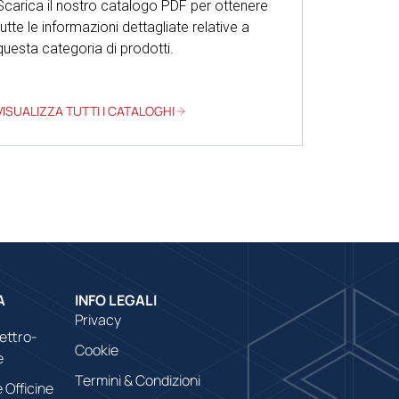
Scarica il nostro catalogo PDF per ottenere
tutte le informazioni dettagliate relative a
questa categoria di prodotti.
VISUALIZZA TUTTI I CATALOGHI
A
INFO LEGALI
Privacy
lettro-
Cookie
e
Termini & Condizioni
 Officine