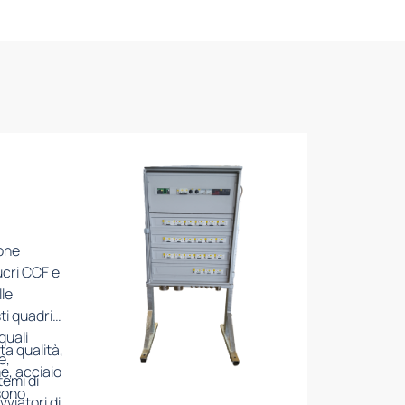
ione
ucri CCF e
lle
ti quadri
quali
ta qualità,
e,
me, acciaio
temi di
 sono
viatori di