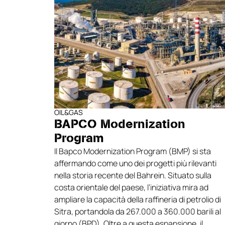
soluzioni personalizzate per ogni
applicazione industriale.
OIL&GAS
BAPCO Modernization
Program
Il Bapco Modernization Program (BMP) si sta
affermando come uno dei progetti più rilevanti
nella storia recente del Bahrein. Situato sulla
costa orientale del paese, l’iniziativa mira ad
ampliare la capacità della raffineria di petrolio di
Sitra, portandola da 267.000 a 360.000 barili al
giorno (BPD). Oltre a questa espansione, il