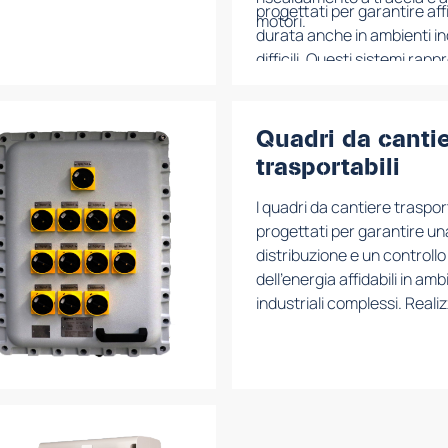
progettati per garantire affi
motori.
durata anche in ambienti ind
difficili. Questi sistemi ra
soluzioni sicure ed efficient
non classificate, mantenen
conformità a tutti gli stand
Quadri da canti
applicabili e alle specifiche
trasportabili
richieste dal progetto del cl
I quadri da cantiere traspor
progettati per garantire un
distribuzione e un controllo
dell’energia affidabili in amb
industriali complessi. Realiz
acciaio inossidabile o GRP,
una straordinaria resistenz
corrosione, agli urti e alle c
operative più difficili.
Disponibili in diverse config