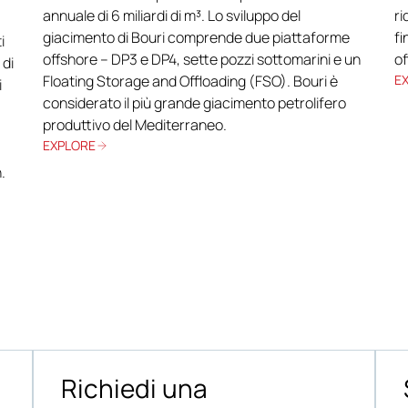
annuale di 6 miliardi di m³. Lo sviluppo del
ri
giacimento di Bouri comprende due piattaforme
fi
i
offshore – DP3 e DP4, sette pozzi sottomarini e un
of
 di
Floating Storage and Offloading (FSO). Bouri è
E
i
considerato il più grande giacimento petrolifero
produttivo del Mediterraneo.
EXPLORE
.
Richiedi una