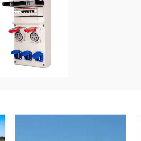
questi quadri offrono conne
ingresso e uscita multiple,
agli standard IEC e CEE. So
progettati per supportare vari
tensione, tipicamente da 2
400V, e sono dotati di invol
protettivi con grado di pro
o IP65, che garantiscono
un’eccellente tenuta contr
acqua, rendendoli adatti a
gamma di condizioni operat
Ideali per settori come oil & 
e industria chimica, i quadri
cantiere trasportabili per
funzionamento sicuro ed eff
macchinari e attrezzature po
Grazie alla protezione dei ci
integrata e alla conformità 