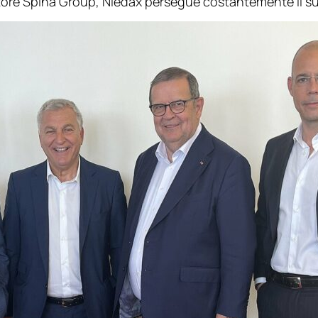
utore Spina Group, Niedax persegue costantemente il suo