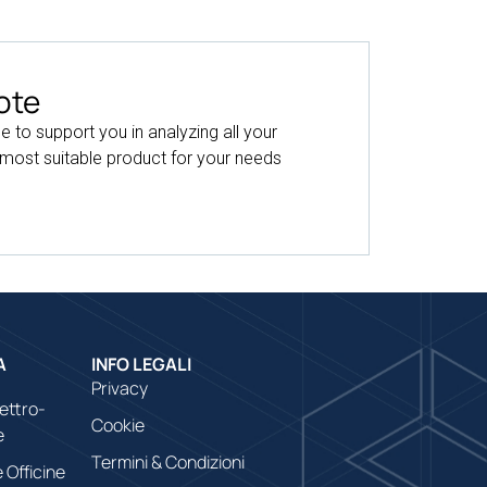
ote
le to support you in analyzing all your
 most suitable product for your needs
A
INFO LEGALI
Privacy
lettro-
Cookie
e
Termini & Condizioni
 Officine