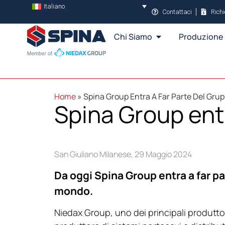
Italiano
Contattaci
Rich
Chi Siamo
Produzione
Home
»
Spina Group Entra A Far Parte Del Gru
Spina Group entr
San Giuliano Milanese, 29 Maggio 2024
Da oggi Spina Group entra a far pa
mondo.
Niedax Group, uno dei principali produttor