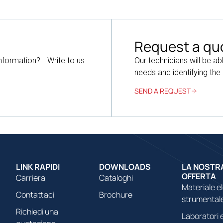
Request a qu
information? Write to us
Our technicians will be ab
needs and identifying the
SEND A REQUEST
LINK RAPIDI
DOWNLOADS
LA NOSTR
OFFERTA
Carriera
Cataloghi
Materiale e
Contattaci
Brochure
strumental
Richiedi una
Laboratori e