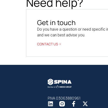
Need help?
Get in touch
Do you have a question or need specific 
and we can best advise you.
CONTACT US
P.IVA 03063880961