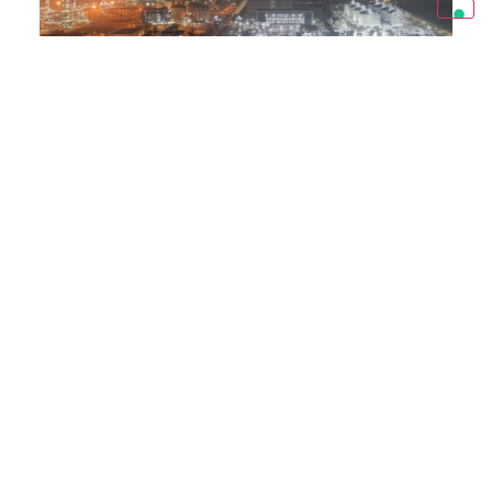
BIOENERGY
Rotterdam Site Development Project
La produzione di prodotti rinnovabili è iniziata presso la
raffineria di Rotterdam nei Paesi Bassi nel 2011, segnando
una pietra miliare significativa negli sforzi di sostenibilità.
Con l’attuale capacità di Neste di prodotti rinnovabili pari a
1,4 milioni di tonnellate a Rotterdam, detiene attualmente il
titolo di maggiore capacità di questo tipo in Europa. Per
rafforzare ulteriormente il proprio impegno a favore delle
energie rinnovabili, Neste sta intraprendendo un