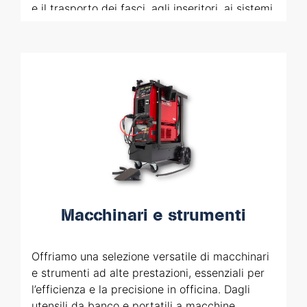
e il trasporto dei fasci, agli inseritori, ai sistemi
di saldatura orbitale e agli strumenti per
l’inserimento ed estrazione dei tubi, le nostre
soluzioni assicurano precisione e affidabilità
per ogni esigenza del settore.
Macchinari e strumenti
Offriamo una selezione versatile di macchinari
e strumenti ad alte prestazioni, essenziali per
l’efficienza e la precisione in officina. Dagli
utensili da banco e portatili a macchine