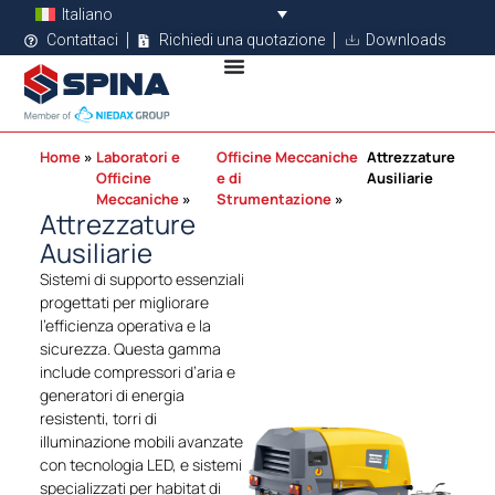
Italiano
Contattaci
Richiedi una quotazione
Downloads
Home
Laboratori e
Officine Meccaniche
Attrezzature
Officine
e di
Ausiliarie
Meccaniche
Strumentazione
Attrezzature
Ausiliarie
Sistemi di supporto essenziali
progettati per migliorare
l’efficienza operativa e la
sicurezza. Questa gamma
include compressori d’aria e
generatori di energia
resistenti, torri di
illuminazione mobili avanzate
con tecnologia LED, e sistemi
specializzati per habitat di