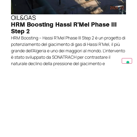
OIL&GAS
HRM Boosting Hassi R’Mel Phase III
Step 2
HRM Boosting – Hassi R’Mel Phase III Step 2 è un progetto di
potenziamento del giacimento di gas di Hassi R’Mel, il più
grande dell’Algeria e uno dei maggiori al mondo. L’intervento
è stato sviluppato da SONATRACH per contrastare il
naturale declino della pressione del giacimento e
mantenerne la capacità produttiva nel lungo periodo.
EXPLORE
Contattaci
Hai una domanda o hai bisogno di informazioni
specifiche? Scrivici e sapremo consigliarti al
meglio.
CONTATTACI