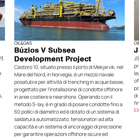
OIL&GAS
O
Búzios V Subsea
J
Development Project
P3
JS
pr
Castoro 10, situato presso il porto di Mekjarvik, nel
e
la
Mare del Nord, in Norvegia, è un mezzo navale
of
posatubi e per attività di trenching in acque basse,
po
progettato per l’installazione di condotte offshore
s,
di
in aree costiere e nearshore. Operando con il
fi
metodo S-lay, è in grado di posare condotte fino a
E
60 pollici di diametro ed è dotato di un sistema di
saldatura automatizzato, tensionatori ad alta
capacità e un sistema di ancoraggio di precisione
per garantire operazioni offshore sicure ed
efficienti.