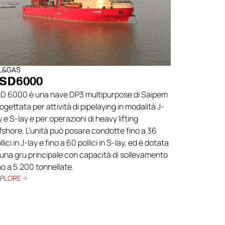
IL&GAS
SD6000
D 6000 è una nave DP3 multipurpose di Saipem
ogettata per attività di pipelaying in modalità J-
y e S-lay e per operazioni di heavy lifting
fshore. L’unità può posare condotte fino a 36
llici in J-lay e fino a 60 pollici in S-lay, ed è dotata
 una gru principale con capacità di sollevamento
no a 5.200 tonnellate.
XPLORE