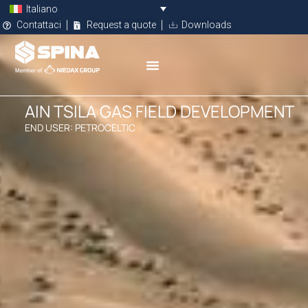
Italiano
Contattaci
Request a quote
Downloads
AIN TSILA GAS FIELD DEVELOPMENT
END USER: PETROCELTIC