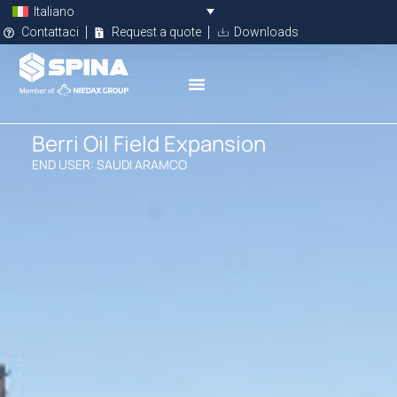
Italiano
Contattaci
Request a quote
Downloads
Berri Oil Field Expansion
END USER: SAUDI ARAMCO