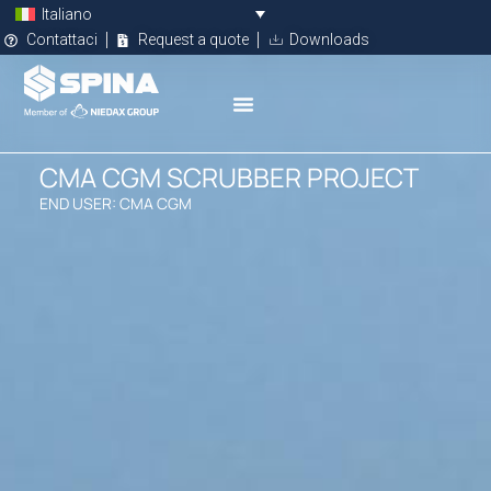
Italiano
Contattaci
Request a quote
Downloads
CMA CGM SCRUBBER PROJECT
END USER: CMA CGM