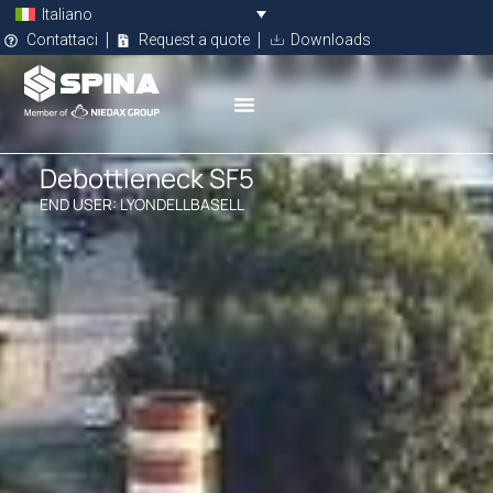
Italiano
Contattaci
Request a quote
Downloads
Debottleneck SF5
END USER: LYONDELLBASELL