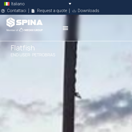
Italiano
Contattaci
Request a quote
Downloads
Flatfish
END USER: PETROBRAS