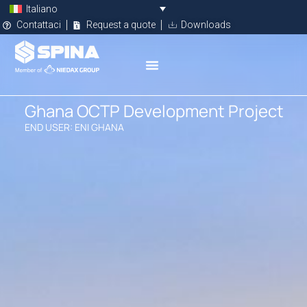
Italiano
Contattaci
Request a quote
Downloads
Ghana OCTP Development Project
END USER: ENI GHANA