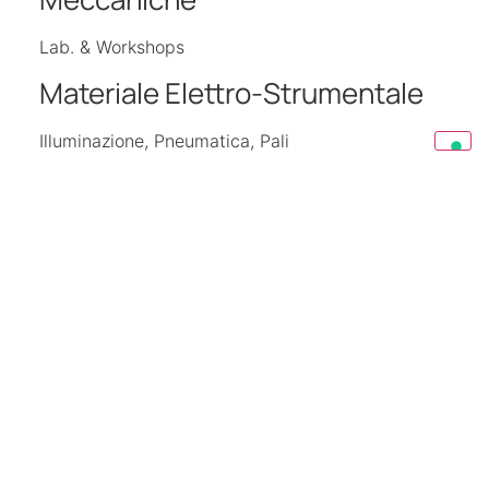
Lab. & Workshops
Materiale Elettro-Strumentale
Illuminazione, Pneumatica, Pali
Ricambi e Materiale di Consumo
Banchi prova valvole, banchi prova elettrici,
macchine utensili, macchine per saldatura e
riparazione, compressori, strumenti elettrici e
pneumatici, scaffalature e sistemi di stoccaggio
Altri progetti
Guarda gli altri progetti fatti da Spina Group ingiro per il