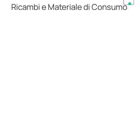
Ricambi e Materiale di Consumo
Pezzi di ricambi, Utensili
Altri progetti
Guarda gli altri progetti fatti da Spina Group ingiro per il
mondo.
Progetti