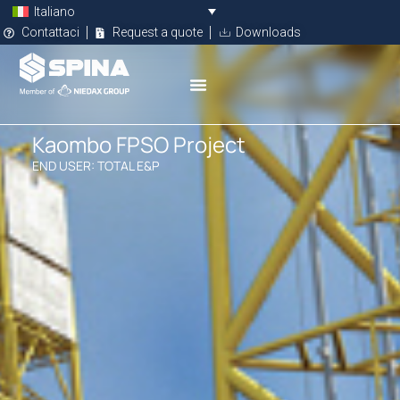
Italiano
Contattaci
Request a quote
Downloads
Kaombo FPSO Project
END USER: TOTAL E&P