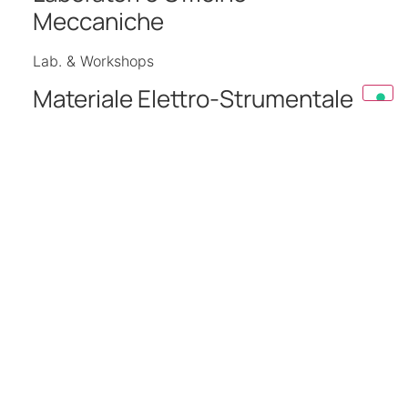
Meccaniche
Lab. & Workshops
Materiale Elettro-Strumentale
Illuminazione
Ricambi e Materiale di Consumo
Pezzi di ricambi, Utensili
Altri progetti
Guarda gli altri progetti fatti da Spina Group ingiro per il
mondo.