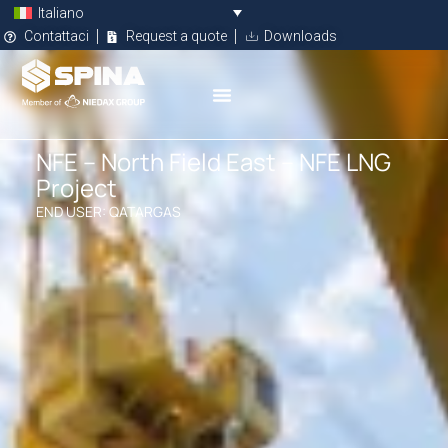
Italiano
Contattaci
Request a quote
Downloads
NFE – North Field East – NFE LNG
Project
END USER: QATARGAS