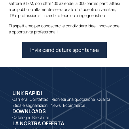
settore STEM, con oltre 100 aziende, 3.000 partecipanti attesi
e un pubblico altamente selezionato di studenti universitari,
ITS e professionisti in ambito tecnico e ingegneristico.
Ti aspettiamo per conoscerci e condividere idee, innovazione
e opportunità professionali!
Invia candidatura spontanea
LINK RAPIDI
Carriera
Contattaci
Richiedi una quotazione
Qualità
Etica e segnalazioni
News
Ecommerce
DOWNLOADS
Cataloghi
Brochure
LA NOSTRA OFFERTA