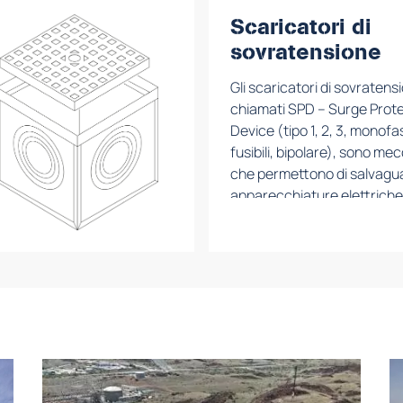
Scaricatori di
sovratensione
Gli scaricatori di sovraten
chiamati SPD – Surge Prot
Device (tipo 1, 2, 3, monofa
fusibili, bipolare), sono me
che permettono di salvagua
apparecchiature elettriche
sovratensioni tramite l’as
della corrente generata. P
essere inseriti anche in un 
messa a terra già esistente 
non modificare il funziona
dell’impianto stesso.