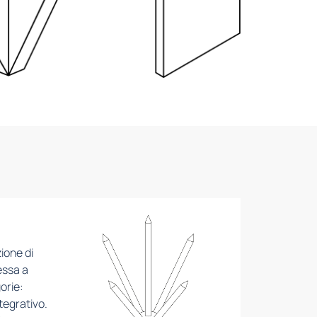
ione di
essa a
orie:
tegrativo.