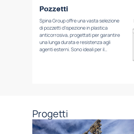
normativi.
Pozzetti
Spina Group offre una vasta selezione
di pozzetti d’ispezione in plastica
anticorrosiva, progettati per garantire
una lunga durata e resistenza agli
agenti esterni. Sono ideali per il
collegamento di cavi elettrici e di
terra, assicurando un’installazione
sicura e un facile accesso per la
manutenzione dell’impianto.
Progetti