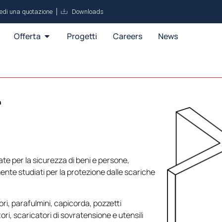
iedi una quotazione
Downloads
Offerta
Progetti
Careers
News
a
te per la sicurezza di beni e persone,
ente studiati per la protezione dalle scariche
i, parafulmini, capicorda, pozzetti
ri, scaricatori di sovratensione e utensili