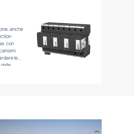
sione, anche
ection
se, con
ccanismi
rdare le
 dalle
sorbimento
ossono
impianto di
al fine di
mento