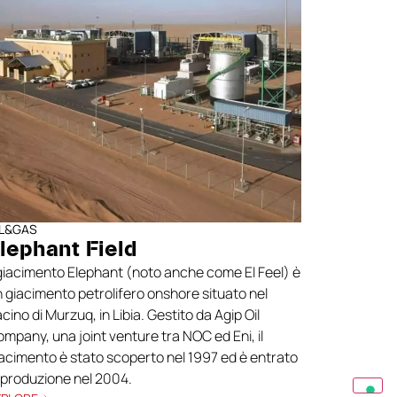
IL&GAS
lephant Field
 giacimento Elephant (noto anche come El Feel) è
 giacimento petrolifero onshore situato nel
cino di Murzuq, in Libia. Gestito da Agip Oil
mpany, una joint venture tra NOC ed Eni, il
acimento è stato scoperto nel 1997 ed è entrato
 produzione nel 2004.