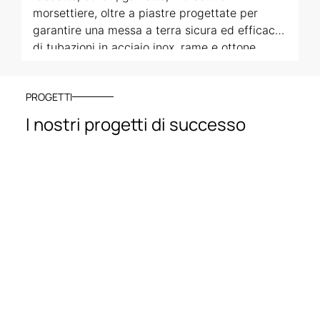
morsettiere, oltre a piastre progettate per
garantire una messa a terra sicura ed efficace
di tubazioni in acciaio inox, rame e ottone
nichelato. Ogni componente è progettato per
soddisfare le specifiche esigenze di sicurezza
PROGETTI
e conformità agli standard normativi.
I nostri progetti di successo