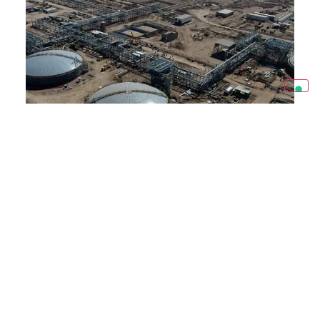
OIL&GAS
West Qurna 1
Il West Qurna 1, scoperta nel 1973, è un grande giacimento
petrolifero onshore situato nel sud dell’Iraq, circa 50 km a
nord-ovest di Basra. Operato da PetroChina, il campo è
considerato uno dei maggiori asset Oil & Gas al mondo, con
riserve recuperabili stimate in oltre 20 miliardi di barili. Il
progetto riguarda lo sviluppo e la produzione di greggio