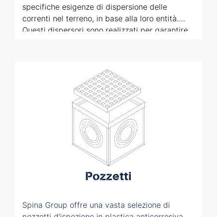
specifiche esigenze di dispersione delle
correnti nel terreno, in base alla loro entità.
Questi dispersori sono realizzati per garantire
un’efficace distribuzione delle correnti di
guasto o di scariche atmosferiche, assicurando
la sicurezza dell’impianto e delle persone. Ogni
modello è studiato per rispondere ai requisiti
normativi e prestazionali, offrendo soluzioni
affidabili e durature per una messa a terra
sicura ed efficace.
Pozzetti
Spina Group offre una vasta selezione di
pozzetti d’ispezione in plastica anticorrosiva,