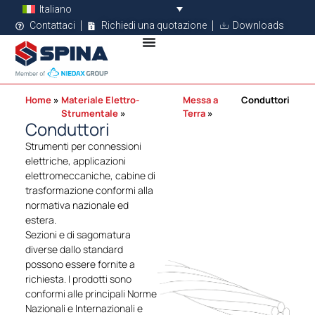
Italiano
Contattaci
Richiedi una quotazione
Downloads
Home
Materiale Elettro-
Messa a
Conduttori
Strumentale
Terra
Conduttori
Strumenti per connessioni
elettriche, applicazioni
elettromeccaniche, cabine di
trasformazione conformi alla
normativa nazionale ed
estera.
Sezioni e di sagomatura
diverse dallo standard
possono essere fornite a
richiesta. I prodotti sono
conformi alle principali Norme
Nazionali e Internazionali e