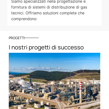
Siamo specializzati nella progettazione e
fornitura di sistemi di distribuzione di gas
tecnici. Offriamo soluzioni complete che
comprendono:
Progettazione e calcolo dei percorsi in base
agli spazi disponibili e al numero previsto di
PROGETTI
macchine.
I nostri progetti di successo
Calcolo dei consumi energetici.
Fornitura di tutti i componenti, inclusi i
supporti per i cilindri e i cambi.
Installazione, comprensiva della tubazione
saldata mediante l’uso di macchine per
saldatura orbitale.