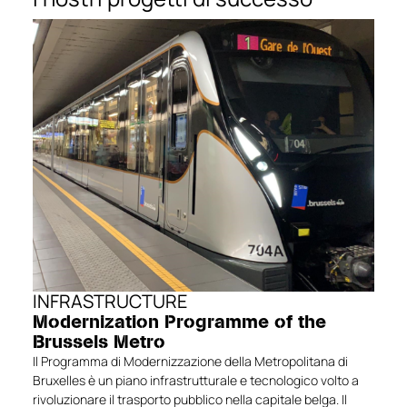
affidabilità e resistenza in condizioni
ambientali difficili.
INFRASTRUCTURE
Modernization Programme of the
Brussels Metro
Il Programma di Modernizzazione della Metropolitana di
Bruxelles è un piano infrastrutturale e tecnologico volto a
rivoluzionare il trasporto pubblico nella capitale belga. Il