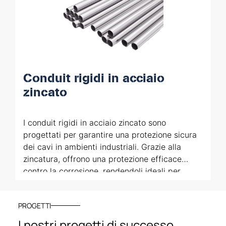
Conduit rigidi in acciaio
zincato
I conduit rigidi in acciaio zincato sono
progettati per garantire una protezione sicura
dei cavi in ambienti industriali. Grazie alla
zincatura, offrono una protezione efficace
contro la corrosione, rendendoli ideali per
applicazioni in settori come l’oil & gas,
petrolchimico e offshore. Questi tubi sono
PROGETTI
utilizzati per la gestione dei cavi elettrici in
impianti ad alte prestazioni, dove è richiesta
I nostri progetti di successo