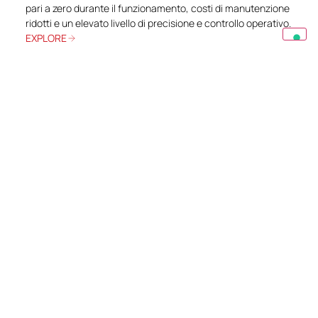
pari a zero durante il funzionamento, costi di manutenzione
ridotti e un elevato livello di precisione e controllo operativo.
EXPLORE
Contattaci
Hai una domanda o hai bisogno di informazioni
specifiche? Scrivici e sapremo consigliarti al
meglio.
CONTATTACI
Richiedi una quotazione
Scarica il nostro catalogo PDF per ottenere tutte le
informazioni dettagliate relative a questa
categoria di prodotti.
INVIA UNA RICHIESTA