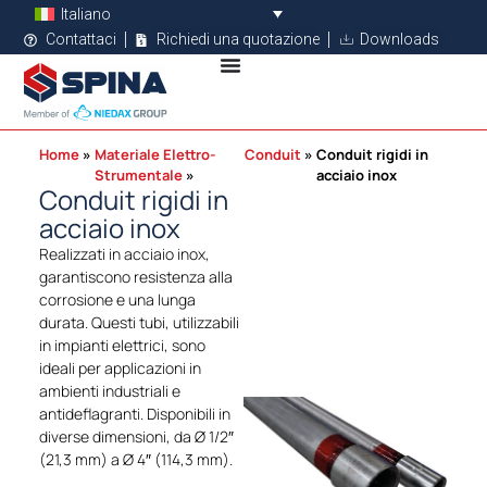
Italiano
Contattaci
Richiedi una quotazione
Downloads
Home
Materiale Elettro-
Conduit
Conduit rigidi in
Strumentale
acciaio inox
Conduit rigidi in
acciaio inox
Realizzati in acciaio inox,
garantiscono resistenza alla
corrosione e una lunga
durata. Questi tubi, utilizzabili
in impianti elettrici, sono
ideali per applicazioni in
ambienti industriali e
antideflagranti. Disponibili in
diverse dimensioni, da Ø 1/2″
(21,3 mm) a Ø 4″ (114,3 mm).