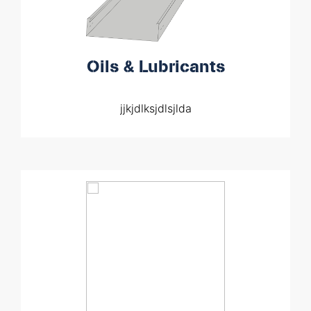
Oils & Lubricants
jjkjdlksjdlsjlda