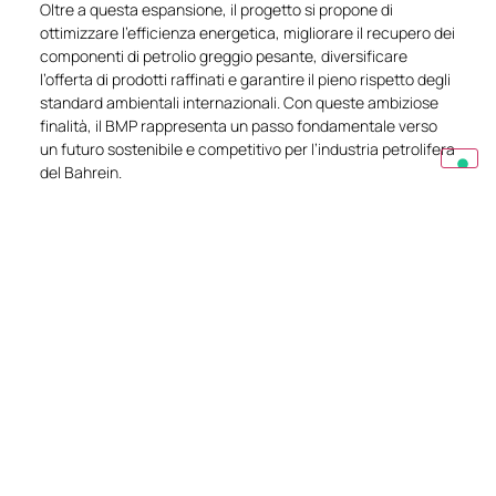
Oltre a questa espansione, il progetto si propone di
ottimizzare l’efficienza energetica, migliorare il recupero dei
componenti di petrolio greggio pesante, diversificare
l’offerta di prodotti raffinati e garantire il pieno rispetto degli
standard ambientali internazionali. Con queste ambiziose
finalità, il BMP rappresenta un passo fondamentale verso
un futuro sostenibile e competitivo per l’industria petrolifera
del Bahrein.
EXPLORE
Contattaci
Hai una domanda o hai bisogno di informazioni
specifiche? Scrivici e sapremo consigliarti al
meglio.
CONTATTACI
Richiedi una quotazione