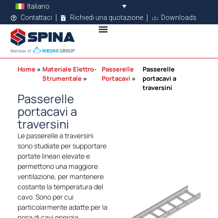
Italiano
Contattaci
Richiedi una quotazione
Downloads
Home
Materiale Elettro-
Passerelle
Passerelle
Strumentale
Portacavi
portacavi a
traversini
Passerelle
portacavi a
traversini
Le passerelle a traversini
sono studiate per supportare
portate lineari elevate e
permettono una maggiore
ventilazione, per mantenere
costante la temperatura del
cavo. Sono per cui
particolarmente adatte per la
posa di cavi energia.