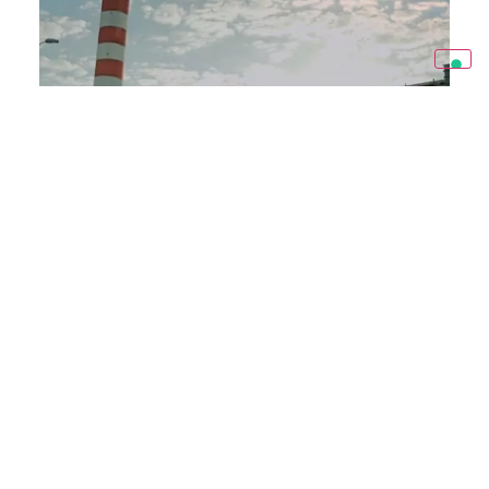
ENERGY
Rabigh IPP Power Plant — Makkah
La Rabigh IPP Power Plant è una centrale elettrica situata a
Rabigh, Arabia Saudita. Alimentata a olio combustibile
pesante, la centrale produce energia elettrica per Saudi
Electricity Company attraverso un contratto di acquisto
dell’energia a lungo termine. Il progetto, sviluppato da
Rabigh Electricity Company con il coinvolgimento di ACWA
Power, KEPCO e SEC, ha l’obiettivo di rafforzare la capacità
di generazione elettrica del Paese e supportare la domanda
energetica della regione occidentale saudita.