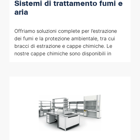
Sistemi di trattamento fumi e
aria
Offriamo soluzioni complete per l’estrazione
dei fumi e la protezione ambientale, tra cui
bracci di estrazione e cappe chimiche. Le
nostre cappe chimiche sono disponibili in
diverse configurazioni, tra cui modelli a volume
d’aria costante, ridotto e variabile, per
adattarsi alle esigenze specifiche di ogni
laboratorio.
I bracci di estrazione, progettati per rimuovere
in modo efficace i fumi nocivi, e le cappe
chimiche, che assicurano un ambiente di
lavoro sicuro, sono realizzati con materiali e
tecnologie all’avanguardia. Entrambi i sistemi
sono personalizzabili in base agli spazi e alle