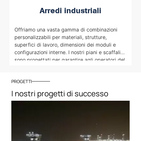
necessità del cliente, garantendo prestazioni
ottimali e un elevato livello di protezione per
Arredi industriali
gli utenti.
Offriamo una vasta gamma di combinazioni
personalizzabili per materiali, strutture,
superfici di lavoro, dimensioni dei moduli e
configurazioni interne. I nostri piani e scaffali
sono progettati per garantire agli operatori del
laboratorio un ambiente di lavoro sicuro e
funzionale, con tutto a portata di mano. Ogni
PROGETTI
soluzione è progettata su misura dal nostro
team di specialisti, che si occupa anche di
I nostri progetti di successo
seguire l’intero processo di assemblaggio
direttamente in loco.