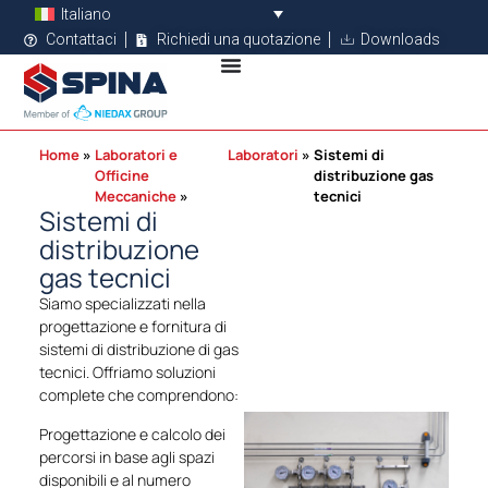
Italiano
Contattaci
Richiedi una quotazione
Downloads
Home
Laboratori e
Laboratori
Sistemi di
Officine
distribuzione gas
Meccaniche
tecnici
Sistemi di
distribuzione
gas tecnici
Siamo specializzati nella
progettazione e fornitura di
sistemi di distribuzione di gas
tecnici. Offriamo soluzioni
complete che comprendono:
Progettazione e calcolo dei
percorsi in base agli spazi
disponibili e al numero