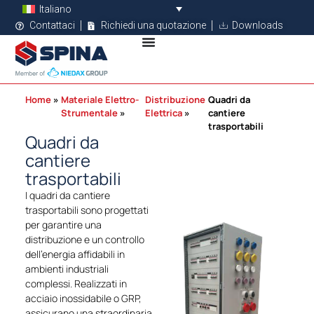
Italiano
Contattaci
Richiedi una quotazione
Downloads
Home
Materiale Elettro-
Distribuzione
Quadri da
Strumentale
Elettrica
cantiere
trasportabili
Quadri da
cantiere
trasportabili
I quadri da cantiere
trasportabili sono progettati
per garantire una
distribuzione e un controllo
dell’energia affidabili in
ambienti industriali
complessi. Realizzati in
acciaio inossidabile o GRP,
assicurano una straordinaria