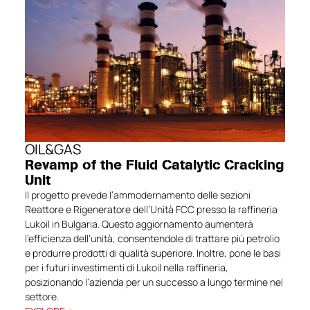
massimi standard di affidabilità, precisione e
prestazioni, offrendo soluzioni su misura che
rispondono alle specifiche esigenze operative
di ogni cliente e assicurando un funzionamento
ottimale in qualsiasi applicazione industriale.
OIL&GAS
Revamp of the Fluid Catalytic Cracking
Unit
Il progetto prevede l’ammodernamento delle sezioni
Reattore e Rigeneratore dell’Unità FCC presso la raffineria
Lukoil in Bulgaria. Questo aggiornamento aumenterà
l’efficienza dell’unità, consentendole di trattare più petrolio
e produrre prodotti di qualità superiore. Inoltre, pone le basi
per i futuri investimenti di Lukoil nella raffineria,
posizionando l’azienda per un successo a lungo termine nel
settore.