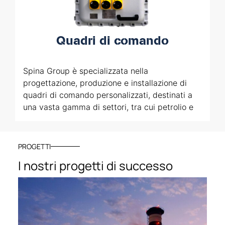
Quadri di comando
Spina Group è specializzata nella
progettazione, produzione e installazione di
quadri di comando personalizzati, destinati a
una vasta gamma di settori, tra cui petrolio e
gas, industria chimica, edilizia e molti altri. Le
nostre soluzioni comprendono sistemi per il
controllo dei motori, la distribuzione
PROGETTI
dell’energia, l’automazione e il controllo dei
I nostri progetti di successo
processi, tutte progettate per garantire la
piena conformità alle normative tecniche e di
sicurezza più stringenti.
I quadri di comando realizzati da Spina Group
sono progettati e costruiti per raggiungere i