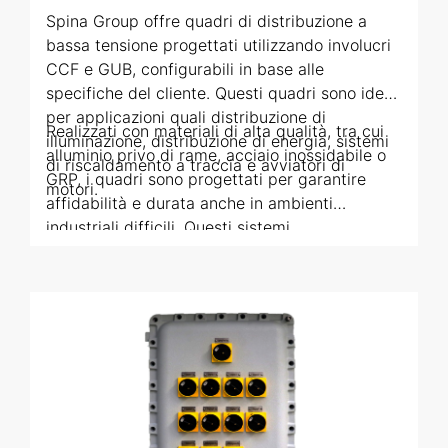
Ideali per settori come oil & gas, edilizia e
Spina Group offre quadri di distribuzione a
industria chimica, i quadri da cantiere
bassa tensione progettati utilizzando involucri
trasportabili permettono un funzionamento
CCF e GUB, configurabili in base alle
sicuro ed efficiente di macchinari e
specifiche del cliente. Questi quadri sono ideali
attrezzature portatili. Grazie alla protezione dei
per applicazioni quali distribuzione di
Realizzati con materiali di alta qualità, tra cui
circuiti integrata e alla conformità ai più
illuminazione, distribuzione di energia, sistemi
alluminio privo di rame, acciaio inossidabile o
rigorosi standard di sicurezza, questi quadri
di riscaldamento a traccia e avviatori di
GRP, i quadri sono progettati per garantire
assicurano affidabilità e prestazioni elevate in
motori.
affidabilità e durata anche in ambienti
qualsiasi applicazione sul campo.
industriali difficili. Questi sistemi
rappresentano soluzioni sicure ed efficienti per
aree non classificate, mantenendo la
conformità a tutti gli standard applicabili e alle
specifiche tecniche richieste dal progetto del
cliente.