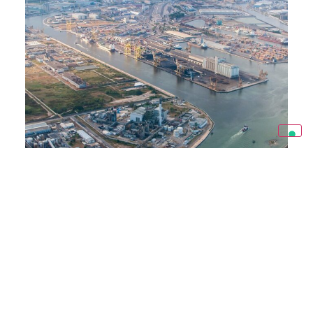
ENERGY
New Hydrogen Production Unit – Porto
Marghera
Il progetto prevede la realizzazione di due linee di
produzione di idrogeno destinate alla bioraffineria di
Venezia, situata a Porto Marghera. Il suo obiettivo primario è
incrementare la disponibilità di idrogeno all’interno della
bioraffineria, in modo da soddisfare i requisiti dell’unità