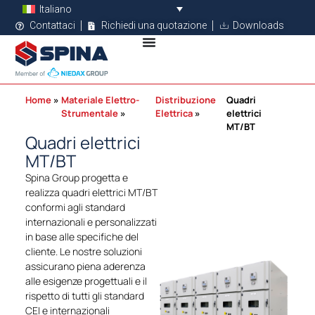
Italiano
Contattaci
Richiedi una quotazione
Downloads
Home
Materiale Elettro-
Distribuzione
Quadri
Strumentale
Elettrica
elettrici
MT/BT
Quadri elettrici
MT/BT
Spina Group progetta e
realizza quadri elettrici MT/BT
conformi agli standard
internazionali e personalizzati
in base alle specifiche del
cliente. Le nostre soluzioni
assicurano piena aderenza
alle esigenze progettuali e il
rispetto di tutti gli standard
CEI e internazionali