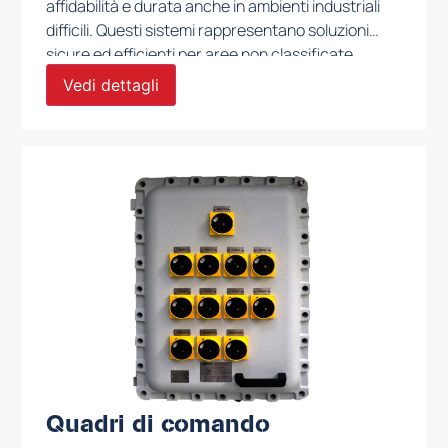
affidabilità e durata anche in ambienti industriali
difficili. Questi sistemi rappresentano soluzioni
sicure ed efficienti per aree non classificate,
mantenendo la conformità a tutti gli standard
Vedi dettagli
applicabili e alle specifiche tecniche richieste
dal progetto del cliente.
Quadri di comando