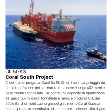
tensioni comprese tra 230V e 400V, possono
integrare diversi tipi di spine e prese in base alle
specifiche esigenze del progetto, offrendo
soluzioni personalizzate per ogni applicazione
industriale.
OIL&GAS
Coral South Project
Al centro del progetto, Coral Sul FLNG: un impianto galleggiante
per la liquefazione del gas naturale. La nave è lunga 432 metri e
pesa 200mila tonnellate. Ha inoltre una capacità di liquefazione
del gas di 3,4 milioni di tonnellate all’anno e produrrà GNL dai
500 miliardi di metri cubi di gas del giacimento Coral. Questo
storico progetto contribuirà ad aumentare la disponibilità di gas