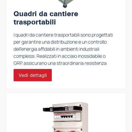
Quadri da cantiere
trasportabili
I quadri da cantiere trasportabili sono progettati
per garantire una distribuzione e un controllo
dell’energia affidabili in ambienti industriali
complessi. Realizzati in acciaio inossidabile o
GRP, assicurano una straordinaria resistenza
alla corrosione, agli urti e alle condizioni
Vedi dettagli
operative più difficili.
Disponibili in diverse configurazioni, questi
quadri offrono connessioni di ingresso e uscita
multiple, conformi agli standard IEC e CEE. Sono
progettati per supportare vari livelli di tensione,
tipicamente da 230V a 400V, e sono dotati di
involucri protettivi con grado di protezione IP55
o IP65, che garantiscono un’eccellente tenuta