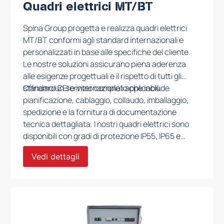
Quadri elettrici MT/BT
Spina Group progetta e realizza quadri elettrici
MT/BT conformi agli standard internazionali e
personalizzati in base alle specifiche del cliente.
Le nostre soluzioni assicurano piena aderenza
alle esigenze progettuali e il rispetto di tutti gli
standard CEI e internazionali applicabili.
Offriamo un servizio completo che include
pianificazione, cablaggio, collaudo, imballaggio,
spedizione e la fornitura di documentazione
tecnica dettagliata. I nostri quadri elettrici sono
disponibili con gradi di protezione IP55, IP65 e
IP66, garantendo affidabilità e sicurezza anche
Vedi dettagli
negli ambienti industriali più esigenti. Progettati
su misura per soddisfare le esigenze specifiche
di ogni progetto, i nostri prodotti si distinguono
per prestazioni elevate e lunga durata
operativa.